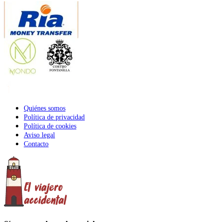
Quiénes somos
Política de privacidad
Política de cookies
Aviso legal
Contacto
Close
Sliding
Bar
Area