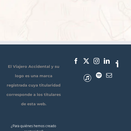
El Viajero Accidental y su
logo es una marca
registrada cuya titularidad
corresponde a los titulares
de esta web.
¿Para quiénes hemos creado