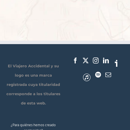
El Viajero Accidental y su
logo es una marca
registrada cuya titularidad
corresponde a los titulares
de esta web.
¿Para quiénes hemos creado