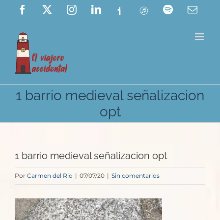
Saltar
Facebook
X
Instagram
LinkedIn
Ivoox
ITunes
Spotify
Corre
elect
al
contenido
1 barrio medieval señalizacion
opt
1 barrio medieval señalizacion opt
Por
Carmen del Rio
|
07/07/20
|
Sin comentarios