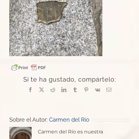
Si te ha gustado, compártelo:
Facebook
X
Reddit
LinkedIn
Tumblr
Pinterest
Vk
Correo
electrónico
Sobre el Autor:
Carmen del Rio
Carmen del Río es nuestra