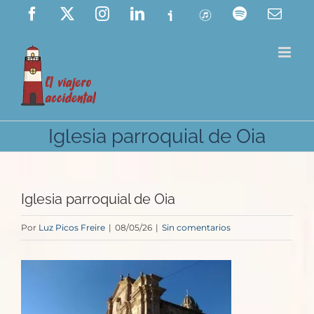
Saltar
Facebook
X
Instagram
LinkedIn
Ivoox
ITunes
Spotify
Corre
elect
al
contenido
Iglesia parroquial de Oia
Iglesia parroquial de Oia
Por
Luz Picos Freire
|
08/05/26
|
Sin comentarios