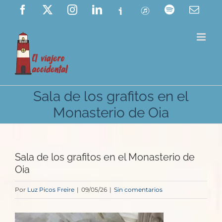
Saltar
Facebook
X
Instagram
LinkedIn
Ivoox
ITunes
Spotify
Corre
elect
al
contenido
Sala de los grafitos en el
Monasterio de Oia
Sala de los grafitos en el Monasterio de
Oia
Por
Luz Picos Freire
|
09/05/26
|
Sin comentarios