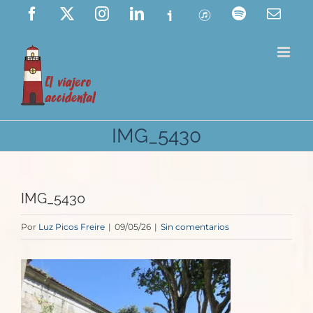
Saltar
Facebook
X
Instagram
LinkedIn
Ivoox
ITunes
Spotify
Corre
elect
al
contenido
IMG_5430
IMG_5430
Por
Luz Picos Freire
|
09/05/26
|
Sin comentarios