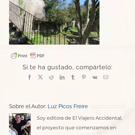
Si te ha gustado, compártelo:
Facebook
X
Reddit
LinkedIn
Tumblr
Pinterest
Vk
Correo
electrónico
Sobre el Autor:
Luz Picos Freire
Soy editora de El Viajero Accidental,
el proyecto que comenzamos en