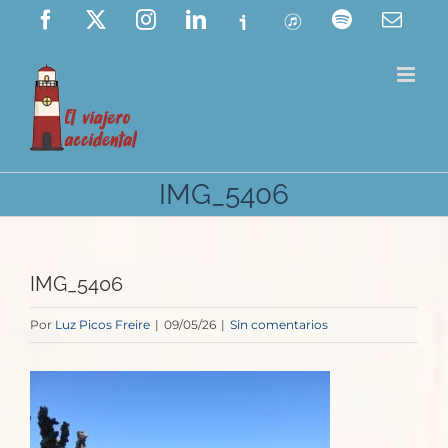
Saltar
Facebook
X
Instagram
LinkedIn
Ivoox
ITunes
Spotify
Corre
elect
al
contenido
IMG_5406
IMG_5406
Por
Luz Picos Freire
|
09/05/26
|
Sin comentarios