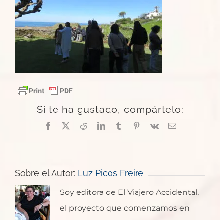
Si te ha gustado, compártelo:
Facebook
X
Reddit
LinkedIn
Tumblr
Pinterest
Vk
Correo
electrónico
Sobre el Autor:
Luz Picos Freire
Soy editora de El Viajero Accidental,
el proyecto que comenzamos en