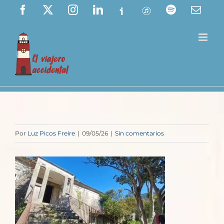
Saltar
Facebook
X
Instagram
LinkedIn
Ivoox
ITunes
Spotify
Corre
elect
al
contenido
Por
Luz Picos Freire
|
09/05/26
|
Sin comentarios