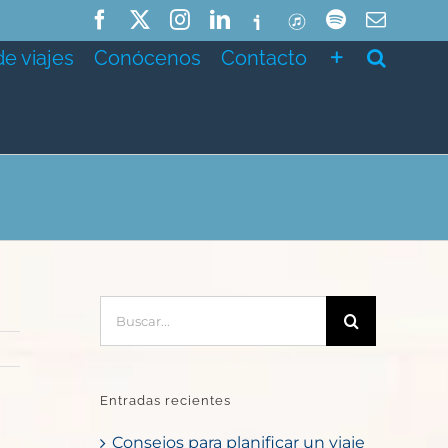
Facebook
X
Instagram
LinkedIn
Ivoox
ITunes
Spotify
Correo
electró
de viajes
Conócenos
Contacto
Buscar:
Entradas recientes
Consejos para planificar un viaje