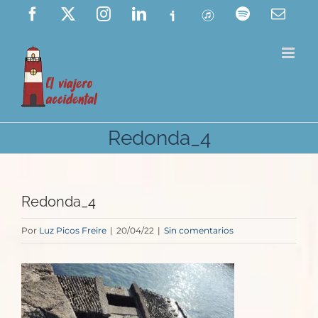
Saltar
Facebook
X
Instagram
LinkedIn
Ivoox
ITunes
Spotify
Corre
elect
al
contenido
Redonda_4
Redonda_4
Por
Luz Picos Freire
|
20/04/22
|
Sin comentarios