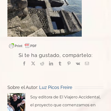
Si te ha gustado, compártelo:
Facebook
X
Reddit
LinkedIn
Tumblr
Pinterest
Vk
Correo
electrónico
Sobre el Autor:
Luz Picos Freire
Soy editora de El Viajero Accidental,
el proyecto que comenzamos en