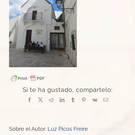
Si te ha gustado, compártelo:
Facebook
X
Reddit
LinkedIn
Tumblr
Pinterest
Vk
Correo
electrónico
Sobre el Autor:
Luz Picos Freire