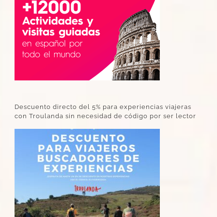
Descuento directo del 5% para experiencias viajeras
con Troulanda sin necesidad de código por ser lector