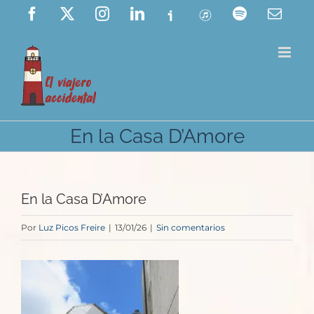
Saltar
Facebook
X
Instagram
LinkedIn
Ivoox
ITunes
Spotify
Corre
elect
al
contenido
En la Casa D’Amore
En la Casa D’Amore
Por
Luz Picos Freire
|
13/01/26
|
Sin comentarios