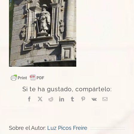
Si te ha gustado, compártelo:
Facebook
X
Reddit
LinkedIn
Tumblr
Pinterest
Vk
Correo
electrónico
Sobre el Autor:
Luz Picos Freire