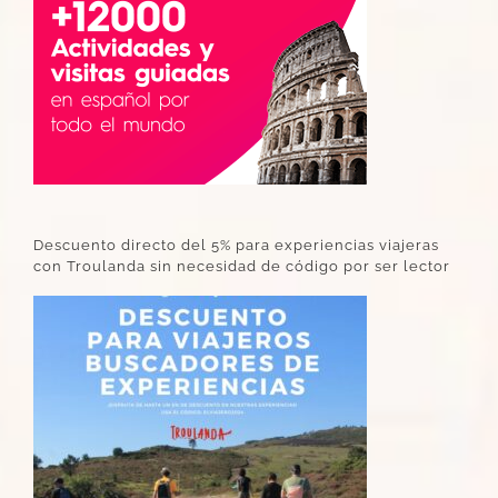
Descuento directo del 5% para experiencias viajeras
con Troulanda sin necesidad de código por ser lector