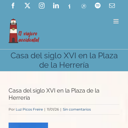
Saltar
Facebook
X
Instagram
LinkedIn
Ivoox
ITunes
Spotify
Corre
elect
al
contenido
Casa del siglo XVI en la Plaza
de la Herrería
Casa del siglo XVI en la Plaza de la
Herrería
Por
Luz Picos Freire
|
11/01/26
|
Sin comentarios