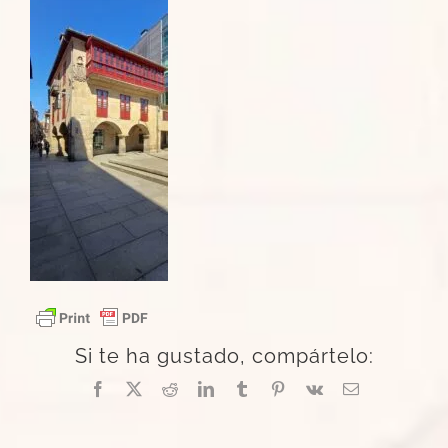
Si te ha gustado, compártelo:
Facebook
X
Reddit
LinkedIn
Tumblr
Pinterest
Vk
Correo
electrónico