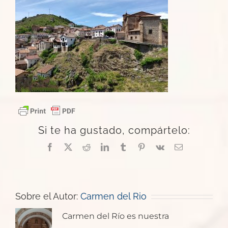
Si te ha gustado, compártelo:
Facebook
X
Reddit
LinkedIn
Tumblr
Pinterest
Vk
Correo
electrónico
Sobre el Autor:
Carmen del Rio
Carmen del Río es nuestra