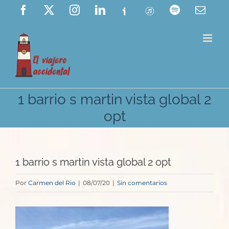
Saltar
Facebook
X
Instagram
LinkedIn
Ivoox
ITunes
Spotify
Corre
elect
al
contenido
1 barrio s martin vista global 2
opt
1 barrio s martin vista global 2 opt
Por
Carmen del Rio
|
08/07/20
|
Sin comentarios